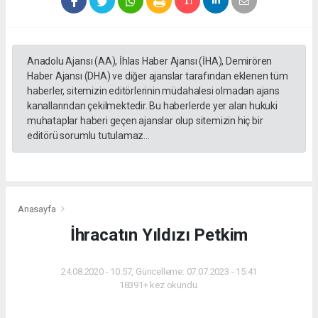
Anadolu Ajansı (AA), İhlas Haber Ajansı (İHA), Demirören
Haber Ajansı (DHA) ve diğer ajanslar tarafından eklenen tüm
haberler, sitemizin editörlerinin müdahalesi olmadan ajans
kanallarından çekilmektedir. Bu haberlerde yer alan hukuki
muhataplar haberi geçen ajanslar olup sitemizin hiç bir
editörü sorumlu tutulamaz...
Anasayfa
İhracatın Yıldızı Petkim
24.08.2020 - 10:57, Güncelleme: 07.07.2023 - 15:41
18391+ kez okundu.