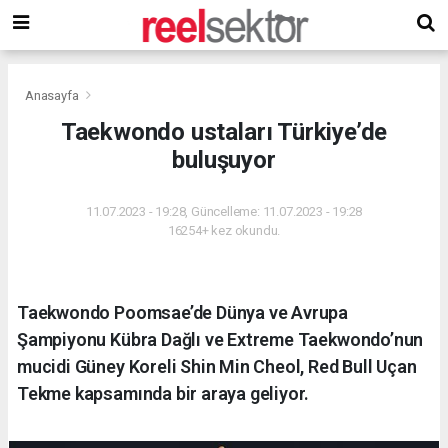
Anasayfa
Taekwondo ustaları Türkiye’de
buluşuyor
11.07.2023 - 19:28, Güncelleme: 11.07.2023 - 19:28
16254+ kez okundu.
Taekwondo Poomsae’de Dünya ve Avrupa
Şampiyonu Kübra Dağlı ve Extreme Taekwondo’nun
mucidi Güney Koreli Shin Min Cheol, Red Bull Uçan
Tekme kapsamında bir araya geliyor.