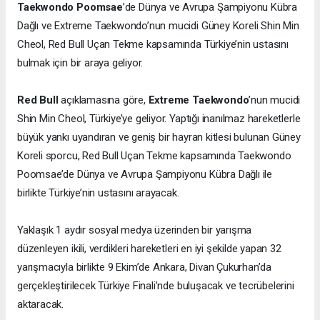
Taekwondo Poomsae
’de Dünya ve Avrupa Şampiyonu Kübra
Dağlı ve Extreme Taekwondo’nun mucidi Güney Koreli Shin Min
Cheol, Red Bull Uçan Tekme kapsamında Türkiye’nin ustasını
bulmak için bir araya geliyor.
Red Bull
açıklamasına göre,
Extreme Taekwondo
’nun mucidi
Shin Min Cheol, Türkiye’ye geliyor. Yaptığı inanılmaz hareketlerle
büyük yankı uyandıran ve geniş bir hayran kitlesi bulunan Güney
Koreli sporcu, Red Bull Uçan Tekme kapsamında Taekwondo
Poomsae’de Dünya ve Avrupa Şampiyonu Kübra Dağlı ile
birlikte Türkiye’nin ustasını arayacak.
Yaklaşık 1 aydır sosyal medya üzerinden bir yarışma
düzenleyen ikili, verdikleri hareketleri en iyi şekilde yapan 32
yarışmacıyla birlikte 9 Ekim’de Ankara, Divan Çukurhan’da
gerçekleştirilecek Türkiye Finali’nde buluşacak ve tecrübelerini
aktaracak.