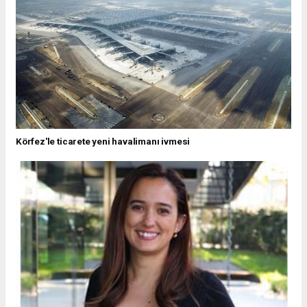
Körfez'le ticarete yeni havalimanı ivmesi