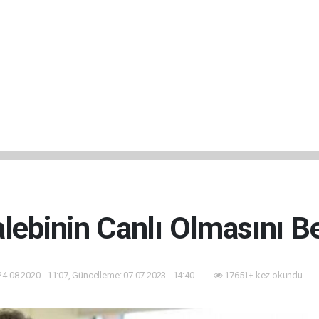
lebinin Canlı Olmasını B
24.08.2020 - 11:07, Güncelleme: 07.07.2023 - 14:40
17651+ kez okundu.