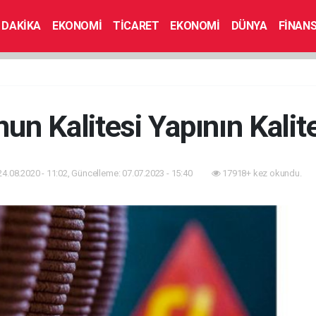
 DAKİKA
EKONOMİ
TİCARET
EKONOMİ
DÜNYA
FİNAN
un Kalitesi Yapının Kalite
24.08.2020 - 11:02, Güncelleme: 07.07.2023 - 15:40
17918+ kez okundu.