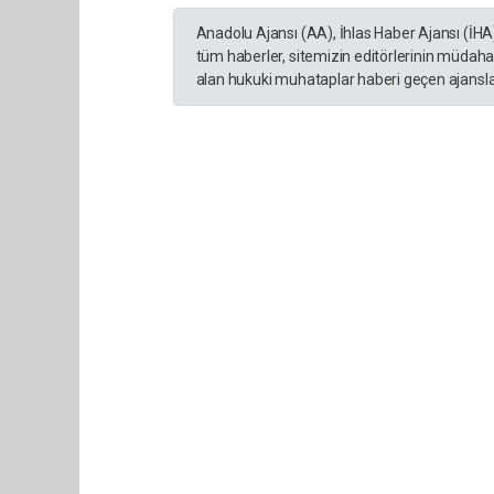
Anadolu Ajansı (AA), İhlas Haber Ajansı (İHA
tüm haberler, sitemizin editörlerinin müdaha
alan hukuki muhataplar haberi geçen ajanslar