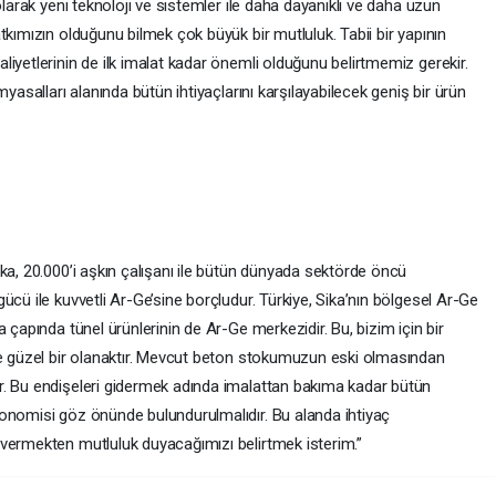
olarak yeni teknoloji ve sistemler ile daha dayanıklı ve daha uzun
tkımızın olduğunu bilmek çok büyük bir mutluluk. Tabii bir yapının
iyetlerinin de ilk imalat kadar önemli olduğunu belirtmemiz gerekir.
yasalları alanında bütün ihtiyaçlarını karşılayabilecek geniş bir ürün
ka, 20.000’i aşkın çalışanı ile bütün dünyada sektörde öncü
ücü ile kuvvetli Ar-Ge’sine borçludur. Türkiye, Sika’nın bölgesel Ar-Ge
 çapında tünel ürünlerinin de Ar-Ge merkezidir. Bu, bizim için bir
de güzel bir olanaktır. Mevcut beton stokumuzun eski olmasından
r. Bu endişeleri gidermek adında imalattan bakıma kadar bütün
onomisi göz önünde bulundurulmalıdır. Bu alanda ihtiyaç
vermekten mutluluk duyacağımızı belirtmek isterim.”