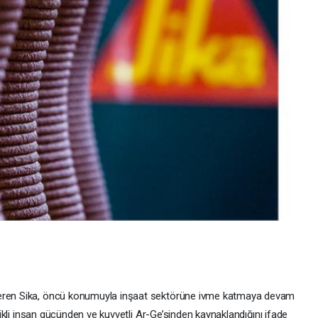
teren Sika, öncü konumuyla inşaat sektörüne ivme katmaya devam
elikli insan gücünden ve kuvvetli Ar-Ge’sinden kaynaklandığını ifade