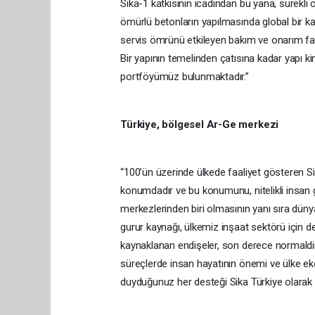
Sika-1 katkısının icadından bu yana, sürekli 
ömürlü betonların yapılmasında global bir ka
servis ömrünü etkileyen bakım ve onarım faal
Bir yapının temelinden çatısına kadar yapı kim
portföyümüz bulunmaktadır.”
Türkiye, bölgesel Ar-Ge merkezi
“100’ün üzerinde ülkede faaliyet gösteren Si
konumdadır ve bu konumunu, nitelikli insan g
merkezlerinden biri olmasının yanı sıra dünya
gurur kaynağı, ülkemiz inşaat sektörü için 
kaynaklanan endişeler, son derece normaldi
süreçlerde insan hayatının önemi ve ülke ek
duyduğunuz her desteği Sika Türkiye olarak 