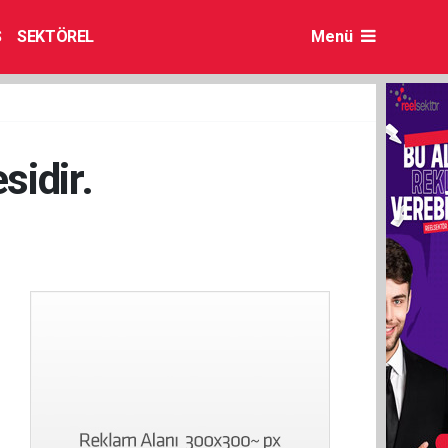
S
SEKTÖREL
Menü
sidir.