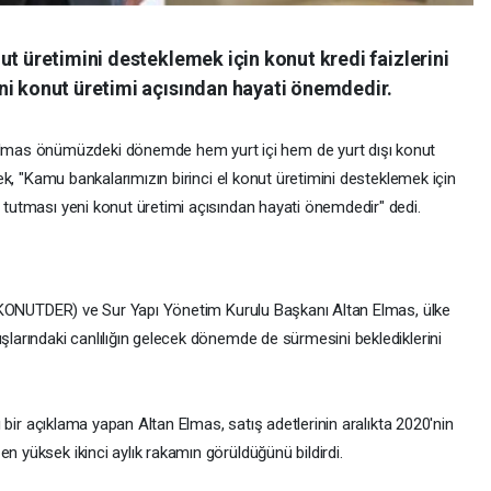
ut üretimini desteklemek için konut kredi faizlerini
ni konut üretimi açısından hayati önemdedir.
mas önümüzdeki dönemde hem yurt içi hem de yurt dışı konut
erek, "Kamu bankalarımızın birinci el konut üretimini desteklemek için
e tutması yeni konut üretimi açısından hayati önemdedir" dedi.
ği (KONUTDER) ve Sur Yapı Yönetim Kurulu Başkanı Altan Elmas, ülke
ışlarındaki canlılığın gelecek dönemde de sürmesini beklediklerini
ığı bir açıklama yapan Altan Elmas, satış adetlerinin aralıkta 2020'nin
n yüksek ikinci aylık rakamın görüldüğünü bildirdi.