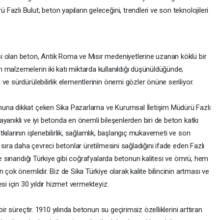
zlı Bulut; beton yapıların geleceğini, trendleri ve son teknolojileri
i olan beton, Antik Roma ve Mısır medeniyetlerine uzanan köklü bir
 malzemelerin iki katı miktarda kullanıldığı düşünüldüğünde;
ve sürdürülebilirlik elementlerinin önemi gözler önüne seriliyor.
una dikkat çeken Sika Pazarlama ve Kurumsal İletişim Müdürü Fazlı
yanıklı ve iyi betonda en önemli bileşenlerden biri de beton katkı
ılarının işlenebilirlik, sağlamlık, başlangıç mukavemeti ve son
 sıra daha çevreci betonlar üretilmesini sağladığını ifade eden Fazlı
le sınandığı Türkiye gibi coğrafyalarda betonun kalitesi ve ömrü, hem
 çok önemlidir. Biz de Sika Türkiye olarak kalite bilincinin artması ve
si için 30 yıldır hizmet vermekteyiz.
ir süreçtir. 1910 yılında betonun su geçirimsiz özelliklerini arttıran