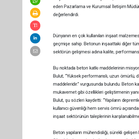
eden Pazarlama ve Kurumsal İletişim Müdürü Fa
değerlendirdi.
Dünyanın en çok kullanılan inşaat malzemes
geçmişe sahip. Betonun inşaattaki diğer tüm
sektörün gelişmesi adına kalite, performans 
Bu noktada beton katkı maddelerinin misyon
Bulut; “Yüksek performanslı, uzun ömürlü, da
maddeleridir.” vurgusunda bulundu. Beton katk
mukavemet gibi özellikleri geliştirmenin yanı
Bulut, şu sözleri kaydetti: “Yapıların deprem
kullanıcı güvenliği hem servis ömrü açısından
inşaat sektörünün taleplerinin karşılanabilme
Beton yapıların mühendisliği, sürekli gelişen b