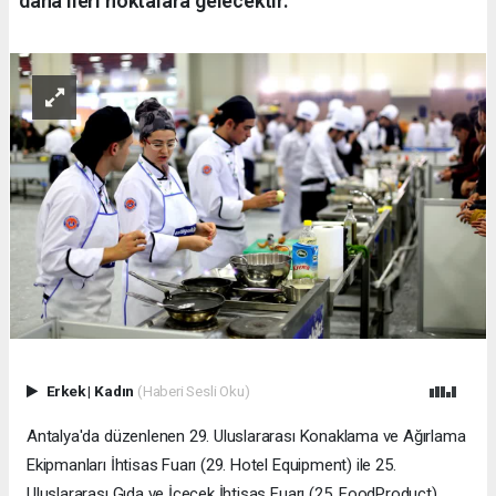
daha ileri noktalara gelecektir.
Erkek
|
Kadın
(Haberi Sesli Oku)
​Antalya'da düzenlenen 29. Uluslararası Konaklama ve Ağırlama
Ekipmanları İhtisas Fuarı (29. Hotel Equipment) ile 25.
Uluslararası Gıda ve İçecek İhtisas Fuarı (25. FoodProduct)