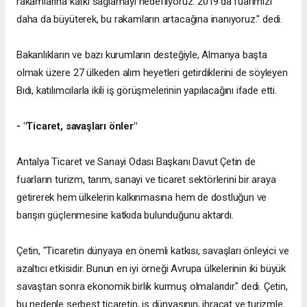
rakamlarına katkı sağlamayı hedefliyoruz. 2019'da fuarımızı
daha da büyüterek, bu rakamların artacağına inanıyoruz." dedi.
Bakanlıkların ve bazı kurumların desteğiyle, Almanya başta
olmak üzere 27 ülkeden alım heyetleri getirdiklerini de söyleyen
Bıdı, katılımcılarla ikili iş görüşmelerinin yapılacağını ifade etti.
- "Ticaret, savaşları önler"
Antalya Ticaret ve Sanayi Odası Başkanı Davut Çetin de
fuarların turizm, tarım, sanayi ve ticaret sektörlerini bir araya
getirerek hem ülkelerin kalkınmasına hem de dostluğun ve
barışın güçlenmesine katkıda bulunduğunu aktardı.
Çetin, "Ticaretin dünyaya en önemli katkısı, savaşları önleyici ve
azaltıcı etkisidir. Bunun en iyi örneği Avrupa ülkelerinin iki büyük
savaştan sonra ekonomik birlik kurmuş olmalarıdır." dedi. Çetin,
bu nedenle serbest ticaretin, iş dünyasının, ihracat ve turizmle