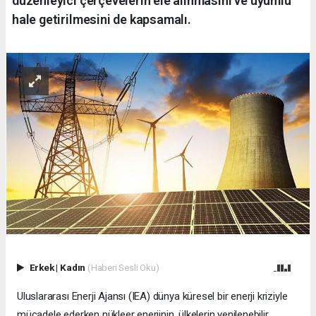
düzenleyici çerçevelerin ele alınmasını ve uyumlu
hale getirilmesini de kapsamalı.
Erkek
|
Kadın
(Haberi Sesli Oku)
Uluslararası Enerji Ajansı (IEA) dünya küresel bir enerji kriziyle
mücadele ederken nükleer enerjinin, ülkelerin yenilenebilir