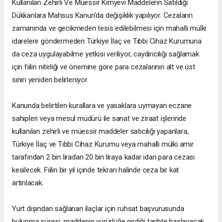
Kullanılan Zehirli Ve Müessir Kimyevi Maddelerin Satıldığı
Dükkanlara Mahsus Kanun'da değişiklik yapılıyor. Cezaların
zamanında ve gecikmeden tesis edilebilmesi için mahalli mülki
idarelere göndermeden Türkiye İlaç ve Tıbbi Cihaz Kurumuna
da ceza uygulayabilme yetkisi veriliyor, caydırıcılığı sağlamak
için fiilin niteliği ve önemine göre para cezalarının alt ve üst
sınırı yeniden belirleniyor.
Kanunda belirtilen kurallara ve yasaklara uymayan eczane
sahipleri veya mesul müdürü ile sanat ve ziraat işlerinde
kullanılan zehirli ve müessir maddeler satıcılığı yapanlara,
Türkiye İlaç ve Tıbbi Cihaz Kurumu veya mahalli mülki amir
tarafından 2 bin liradan 20 bin liraya kadar idari para cezası
kesilecek. Fiilin bir yıl içinde tekrarı halinde ceza bir kat
artırılacak.
Yurt dışından sağlanan ilaçlar için ruhsat başvurusunda
bulunma süresi, maddenin yürürlüğe girdiği tarihte başlayacak.