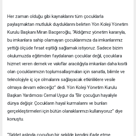
Her zaman olduğu gibi kaynaklarını tüm çocuklarla
paylaşmaktan mutluluk duyduklarını belirten Yön Koleji Yönetim
Kurulu Başkanı Miran Bacgeroğlu, “Aldığımız yönetim kararıyla,
bu imkanlara sahip olamayan çocuklarımıza da imkanlarımız
yettiği ölçüde fırsat eşitliği sağlamak istiyoruz. Sadece bizim
okulumuzda eğitimden faydalanan çocuklar değil, çocuklara
hizmet veren dernek ve vakıflar aracılığıyla imkanları daha kısıtlı
olan çocuklarımızın toplumsallaşmaları için sanatla, bilimle ve
teknolojiyle iç içe olmalarını sağlayacak etkinliklere vesile
olmaya devam edeceğiz” dedi. Yön Koleji Yönetim Kurulu
Başkan Yardımcısı Cemal Uygur da “Bir çocuğun hayaliyle
dünya değişir. Çocukların hayal kurmalarını ve bunları
gerçekleştirmeleri için bütün olanaklarımızı kullanıyoruz” diye
konuştu.
“Şiddet aslında çocuğun bir şekilde kendini ifade etme