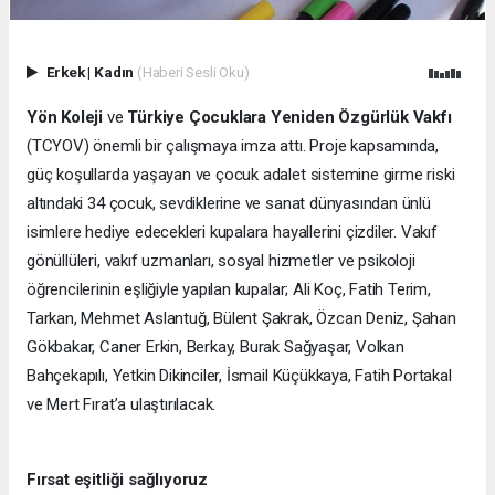
Erkek
|
Kadın
(Haberi Sesli Oku)
Yön Koleji
ve
Türkiye Çocuklara Yeniden Özgürlük Vakfı
(TCYOV) önemli bir çalışmaya imza attı. Proje kapsamında,
güç koşullarda yaşayan ve çocuk adalet sistemine girme riski
altındaki 34 çocuk, sevdiklerine ve sanat dünyasından ünlü
isimlere hediye edecekleri kupalara hayallerini çizdiler. Vakıf
gönüllüleri, vakıf uzmanları, sosyal hizmetler ve psikoloji
öğrencilerinin eşliğiyle yapılan kupalar; Ali Koç, Fatih Terim,
Tarkan, Mehmet Aslantuğ, Bülent Şakrak, Özcan Deniz, Şahan
Gökbakar, Caner Erkin, Berkay, Burak Sağyaşar, Volkan
Bahçekapılı, Yetkin Dikinciler, İsmail Küçükkaya, Fatih Portakal
ve Mert Fırat’a ulaştırılacak.
Fırsat eşitliği sağlıyoruz