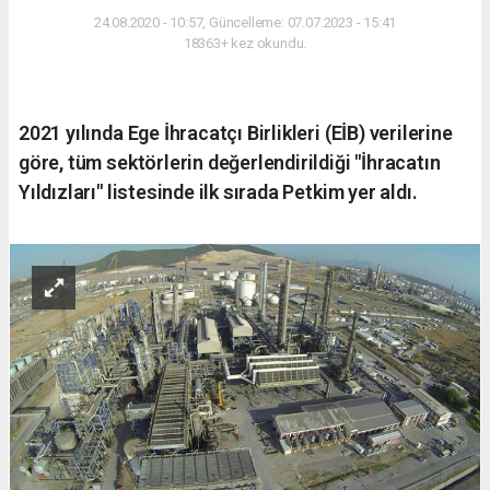
24.08.2020 - 10:57, Güncelleme: 07.07.2023 - 15:41
18363+ kez okundu.
2021 yılında Ege İhracatçı Birlikleri (EİB) verilerine
göre, tüm sektörlerin değerlendirildiği "İhracatın
Yıldızları" listesinde ilk sırada Petkim yer aldı.