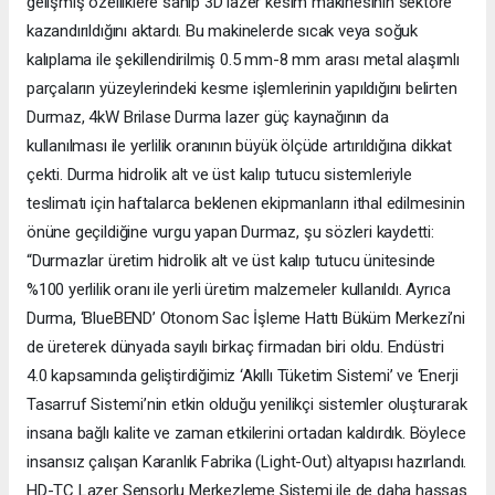
gelişmiş özelliklere sahip 3D lazer kesim makinesinin sektöre
kazandırıldığını aktardı. Bu makinelerde sıcak veya soğuk
kalıplama ile şekillendirilmiş 0.5 mm-8 mm arası metal alaşımlı
parçaların yüzeylerindeki kesme işlemlerinin yapıldığını belirten
Durmaz, 4kW Brilase Durma lazer güç kaynağının da
kullanılması ile yerlilik oranının büyük ölçüde artırıldığına dikkat
çekti. Durma hidrolik alt ve üst kalıp tutucu sistemleriyle
teslimatı için haftalarca beklenen ekipmanların ithal edilmesinin
önüne geçildiğine vurgu yapan Durmaz, şu sözleri kaydetti:
“Durmazlar üretim hidrolik alt ve üst kalıp tutucu ünitesinde
%100 yerlilik oranı ile yerli üretim malzemeler kullanıldı. Ayrıca
Durma, ‘BlueBEND’ Otonom Sac İşleme Hattı Büküm Merkezi’ni
de üreterek dünyada sayılı birkaç firmadan biri oldu. Endüstri
4.0 kapsamında geliştirdiğimiz ‘Akıllı Tüketim Sistemi’ ve ‘Enerji
Tasarruf Sistemi’nin etkin olduğu yenilikçi sistemler oluşturarak
insana bağlı kalite ve zaman etkilerini ortadan kaldırdık. Böylece
insansız çalışan Karanlık Fabrika (Light-Out) altyapısı hazırlandı.
HD-TC Lazer Sensorlu Merkezleme Sistemi ile de daha hassas