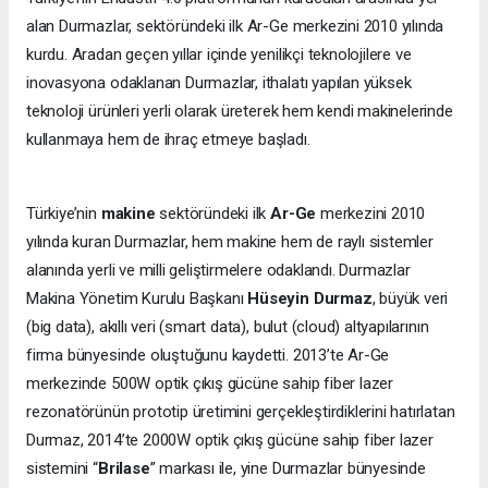
alan Durmazlar, sektöründeki ilk Ar-Ge merkezini 2010 yılında
kurdu. Aradan geçen yıllar içinde yenilikçi teknolojilere ve
inovasyona odaklanan Durmazlar, ithalatı yapılan yüksek
teknoloji ürünleri yerli olarak üreterek hem kendi makinelerinde
kullanmaya hem de ihraç etmeye başladı.
Türkiye’nin
makine
sektöründeki ilk
Ar-Ge
merkezini 2010
yılında kuran Durmazlar, hem makine hem de raylı sistemler
alanında yerli ve milli geliştirmelere odaklandı. Durmazlar
Makina Yönetim Kurulu Başkanı
Hüseyin Durmaz
, büyük veri
(big data), akıllı veri (smart data), bulut (cloud) altyapılarının
firma bünyesinde oluştuğunu kaydetti. 2013’te Ar-Ge
merkezinde 500W optik çıkış gücüne sahip fiber lazer
rezonatörünün prototip üretimini gerçekleştirdiklerini hatırlatan
Durmaz, 2014’te 2000W optik çıkış gücüne sahip fiber lazer
sistemini “
Brilase
” markası ile, yine Durmazlar bünyesinde