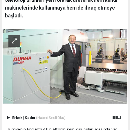
makinelerinde kullanmaya hem de ihraç etmeye
başladı.
Erkek
|
Kadın
(Haberi Sesli Oku)
Türkiye’nin Endüstri 4.0 platformunun kurucuları arasında yer