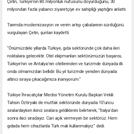
Çetin, Türkiye'nin 80 milyonluk nüfusunu doyurduğunu, 30
milyondan fazla yabancı ziyaretçiye ev sahipliği yaptığını anlattı.
Tarımda modernizasyon ve verim artışı çabalarının sürdüğünü
vurgulayan Çetin, şunları kaydetti:
"Önümüzdeki yıllarda Türkiye, gıda sektöründe çok daha ileri
noktalara gelecektir. Otel ekipmanları sektörümüzün başarısı,
Türkiye'nin ve Antalya'nın otellerinden ve turizmde dünyada ilk
onda olmamızdan bellidir. Bu yıl turizmde yeniden dünyada
altıncı sıraya çıkacağımıza inanıyorum."
Türkiye İhracatçılar Meclisi Yönetim Kurulu Başkan Vekili
Tahsin Öztiryaki de mutfak sektöründe dünyada 10'uncu
sıralardayken ikinci sıralara geldiklerini belirterek, "İtalya'dan
sonra ikici sıradayız. Cari açık vermeyen bir sektörüz. Hem
gıdada hem cihazlarda Türk malı kullanmalıyız." dedi.