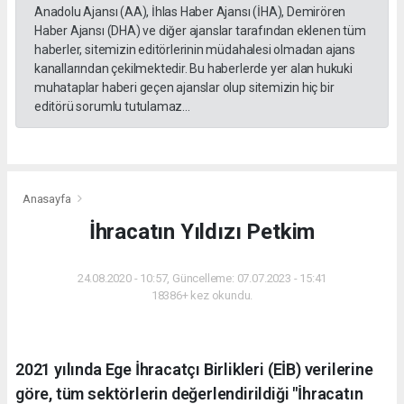
Anadolu Ajansı (AA), İhlas Haber Ajansı (İHA), Demirören
Haber Ajansı (DHA) ve diğer ajanslar tarafından eklenen tüm
haberler, sitemizin editörlerinin müdahalesi olmadan ajans
kanallarından çekilmektedir. Bu haberlerde yer alan hukuki
muhataplar haberi geçen ajanslar olup sitemizin hiç bir
editörü sorumlu tutulamaz...
Anasayfa
İhracatın Yıldızı Petkim
24.08.2020 - 10:57, Güncelleme: 07.07.2023 - 15:41
18386+ kez okundu.
2021 yılında Ege İhracatçı Birlikleri (EİB) verilerine
göre, tüm sektörlerin değerlendirildiği "İhracatın