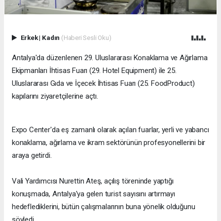
Erkek
|
Kadın
(Haberi Sesli Oku)
​Antalya'da düzenlenen 29. Uluslararası Konaklama ve Ağırlama
Ekipmanları İhtisas Fuarı (29. Hotel Equipment) ile 25.
Uluslararası Gıda ve İçecek İhtisas Fuarı (25. FoodProduct)
kapılarını ziyaretçilerine açtı.
Expo Center'da eş zamanlı olarak açılan fuarlar, yerli ve yabancı
konaklama, ağırlama ve ikram sektörünün profesyonellerini bir
araya getirdi.
Vali Yardımcısı Nurettin Ateş, açılış töreninde yaptığı
konuşmada, Antalya'ya gelen turist sayısını artırmayı
hedeflediklerini, bütün çalışmalarının buna yönelik olduğunu
söyledi.