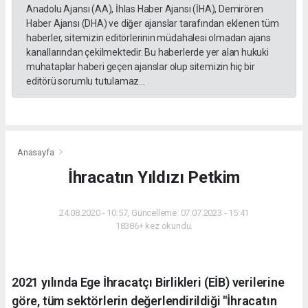
Anadolu Ajansı (AA), İhlas Haber Ajansı (İHA), Demirören
Haber Ajansı (DHA) ve diğer ajanslar tarafından eklenen tüm
haberler, sitemizin editörlerinin müdahalesi olmadan ajans
kanallarından çekilmektedir. Bu haberlerde yer alan hukuki
muhataplar haberi geçen ajanslar olup sitemizin hiç bir
editörü sorumlu tutulamaz...
Anasayfa
İhracatın Yıldızı Petkim
24.08.2020 - 10:57, Güncelleme: 07.07.2023 - 15:41
18386+ kez okundu.
2021 yılında Ege İhracatçı Birlikleri (EİB) verilerine
göre, tüm sektörlerin değerlendirildiği "İhracatın