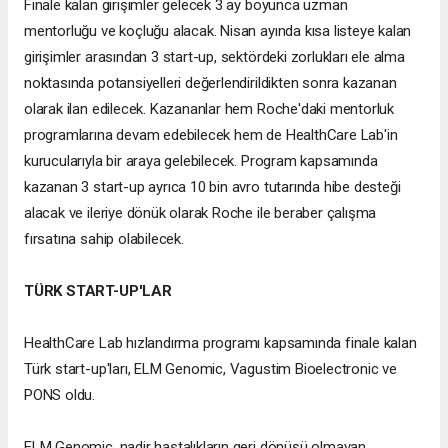
Finale kalan girişimler gelecek 3 ay boyunca uzman
mentorluğu ve koçluğu alacak. Nisan ayında kısa listeye kalan
girişimler arasından 3 start-up, sektördeki zorlukları ele alma
noktasında potansiyelleri değerlendirildikten sonra kazanan
olarak ilan edilecek. Kazananlar hem Roche'daki mentorluk
programlarına devam edebilecek hem de HealthCare Lab'in
kurucularıyla bir araya gelebilecek. Program kapsamında
kazanan 3 start-up ayrıca 10 bin avro tutarında hibe desteği
alacak ve ileriye dönük olarak Roche ile beraber çalışma
fırsatına sahip olabilecek.
TÜRK START-UP'LAR
HealthCare Lab hızlandırma programı kapsamında finale kalan
Türk start-up'ları, ELM Genomic, Vagustim Bioelectronic ve
PONS oldu.
ELM Genomic, nadir hastalıkların geri dönüşü olmayan