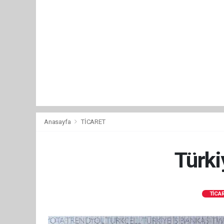
Anasayfa
TİCARET
Türki
TİCA