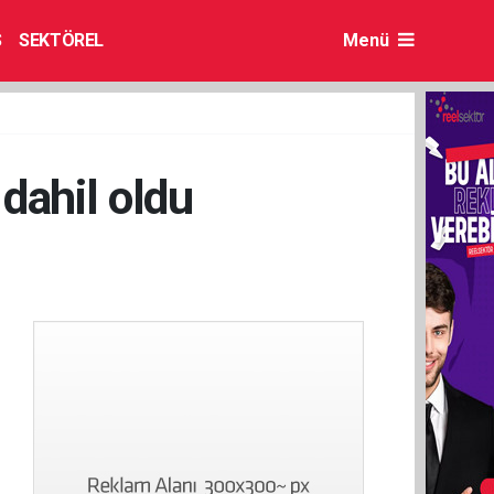
S
SEKTÖREL
Menü
ahil oldu