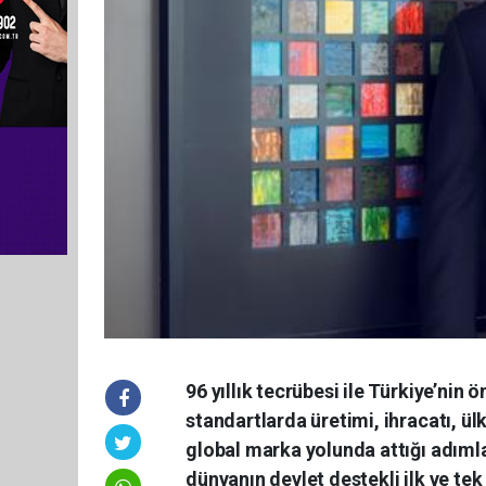
96 yıllık tecrübesi ile Türkiye’nin 
standartlarda üretimi, ihracatı, 
global marka yolunda attığı adımla
dünyanın devlet destekli ilk ve 