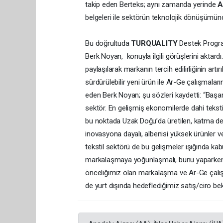
takip eden Berteks; aynı zamanda yerinde
A
belgeleri ile sektörün teknolojik dönüşümünde 
Bu doğrultuda
TURQUALITY
Destek Progra
Berk Noyan, konuyla ilgili görüşlerini aktardı.
paylaşılarak markanın tercih edilirliğinin artı
sürdürülebilir yeni ürün ile Ar-Ge çalışmaları
eden Berk Noyan; şu sözleri kaydetti: “Başar
sektör. En gelişmiş ekonomilerde dahi tekstil
bu noktada Uzak Doğu’da üretilen, katma değ
inovasyona dayalı, albenisi yüksek ürünler ve 
tekstil sektörü de bu gelişmeler ışığında ka
markalaşmaya yoğunlaşmalı, bunu yaparken d
önceliğimiz olan markalaşma ve Ar-Ge çalışm
de yurt dışında hedeflediğimiz satış/ciro bek