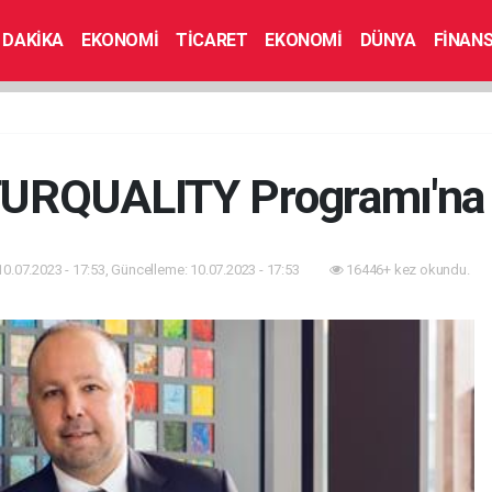
 DAKİKA
EKONOMİ
TİCARET
EKONOMİ
DÜNYA
FİNAN
TURQUALITY Programı'na d
10.07.2023 - 17:53, Güncelleme: 10.07.2023 - 17:53
16446+ kez okundu.