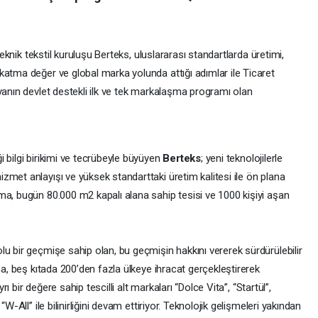
teknik tekstil kuruluşu Berteks, uluslararası standartlarda üretimi,
katma değer ve global marka yolunda attığı adımlar ile Ticaret
yanın devlet destekli ilk ve tek markalaşma programı olan
 bilgi birikimi ve tecrübeyle büyüyen
Berteks
; yeni teknolojilerle
met anlayışı ve yüksek standarttaki üretim kalitesi ile ön plana
ma, bugün 80.000 m2 kapalı alana sahip tesisi ve 1000 kişiyi aşan
u bir geçmişe sahip olan, bu geçmişin hakkını vererek sürdürülebilir
ma, beş kıtada 200’den fazla ülkeye ihracat gerçekleştirerek
yrı bir değere sahip tescilli alt markaları “Dolce Vita”, “Startül”,
W-All” ile bilinirliğini devam ettiriyor. Teknolojik gelişmeleri yakından