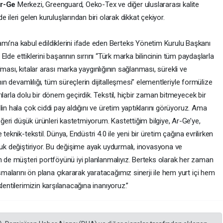
r-Ge
Merkezi, Greenguard, Oeko-Tex ve diğer uluslararası kalite
ileri gelen kuruluşlarından biri olarak dikkat çekiyor.
mı’na kabul edildiklerini ifade eden Berteks Yönetim Kurulu Başkanı
 Elde ettiklerini başarının sırrını “Türk marka bilincinin tüm paydaşlarla
rılması, kıtalar arası marka yaygınlığının sağlanması, sürekli ve
nın devamlılığı, tüm süreçlerin dijitalleşmesi” elementleriyle formülize
ılarla dolu bir dönem geçirdik. Tekstil, hiçbir zaman bitmeyecek bir
in hala çok ciddi pay aldığını ve üretim yaptıklarını görüyoruz. Ama
eri düşük ürünleri kastetmiyorum. Kastettiğim bilgiye, Ar-Ge’ye,
teknik-tekstil. Dünya, Endüstri 4.0 ile yeni bir üretim çağına evrilirken
buk değiştiriyor. Bu değişime ayak uydurmalı, inovasyona ve
e müşteri portföyünü iyi planlanmalıyız. Berteks olarak her zaman
alarını ön plana çıkararak yaratacağımız sinerji ile hem yurt içi hem
lentilerimizin karşılanacağına inanıyoruz.”