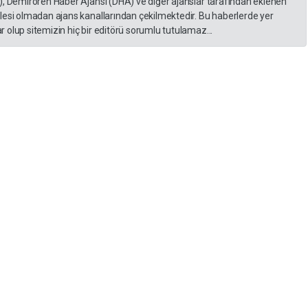
), Demirören Haber Ajansı (DHA) ve diğer ajanslar tarafından eklenen
lesi olmadan ajans kanallarından çekilmektedir. Bu haberlerde yer
 olup sitemizin hiç bir editörü sorumlu tutulamaz...