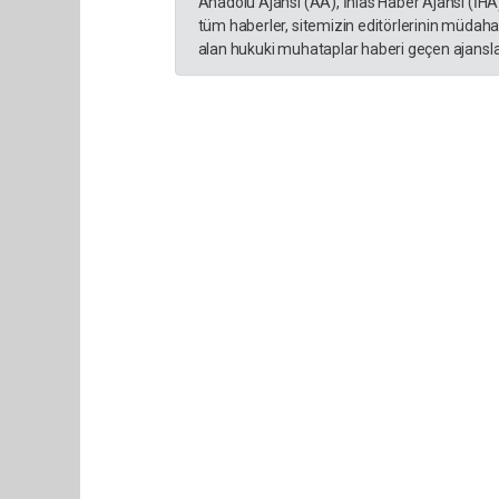
Anadolu Ajansı (AA), İhlas Haber Ajansı (İHA
tüm haberler, sitemizin editörlerinin müdaha
alan hukuki muhataplar haberi geçen ajanslar