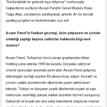
“Sürdürülebilir bir gelecek inşa ediyoruz” mottosuyla
faaliyetlerini sürdüren Assan Panel’in Genel Müdürü İhsan
Tolga Akar, sorularımızı yanıtlayarak, şirketin Ar-Ge temelli
yenilikçi projeleri ve hedeflerinden söz etti.
Assan Panel’in faaliyet geçmişi, ürün yelpazesi ve çözüm
ortaklığı yaptığı başlıca sektörler hakkında bilgi verir
misiniz?
Assan Panel, Türkiye’nin öncü sanayi gruplarından Kibar
Holding çatısı altında 1990’da kuruldu. Dünyada sektörün
önemli oyuncuları arasında yerini alan Assan Panel gelişmiş
teknolojiyle ürettiği ürünleri 85 ülkeye ihraç ediyor. İnovatif ve
çözüm odaklı ürünlerimizle ülkemizde panel sektörünün
lideriyiz. Türkiye ve dünyanın çeşitli ülkelerinde inşaat ve yapı
sektörüne verimliliği yüksek, kaliteli ürünlerle hizmet sunuyoruz.
Galvanizli ve boyalı sac ana satış kalemlerini oluşturan mamul