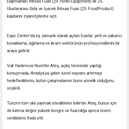
Ekipmanları İhtisas Fuarı (29. Hotel Equipment) ile 25.
Uluslararası Gıda ve İçecek İhtisas Fuarı (25. FoodProduct)
kapılarını ziyaretçilerine açtı.
Expo Center'da eş zamanlı olarak açılan fuarlar, yerli ve yabancı
konaklama, ağırlama ve ikram sektörünün profesyonellerini bir
araya getirdi.
Vali Yardımcısı Nurettin Ateş, açılış töreninde yaptığı
konuşmada, Antalya'ya gelen turist sayısını artırmayı
hedeflediklerini, bütün çalışmalarının buna yönelik olduğunu
söyledi.
Turizmi tüm yıla yaymak istediklerini belirten Ateş, bunun için
de katma değeri yüksek kongre ve fuarcılığa ayrıca önem
verdiklerini ifade etti.