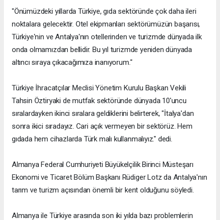
"Önümüzdeki yıllarda Türkiye, gıda sektöründe çok daha ileri
noktalara gelecektir. Otel ekipmanları sektörümüzün başarısı,
Türkiye'nin ve Antalya'nın otellerinden ve turizmde dünyada ilk
onda olmamızdan bellidir. Bu yıl turizmde yeniden dünyada
altıncı sıraya çıkacağımıza inanıyorum."
Türkiye İhracatçılar Meclisi Yönetim Kurulu Başkan Vekili
Tahsin Öztiryaki de mutfak sektöründe dünyada 10'uncu
sıralardayken ikinci sıralara geldiklerini belirterek, "İtalya'dan
sonra ikici sıradayız. Cari açık vermeyen bir sektörüz. Hem
gıdada hem cihazlarda Türk malı kullanmalıyız." dedi.
Almanya Federal Cumhuriyeti Büyükelçilik Birinci Müsteşarı
Ekonomi ve Ticaret Bölüm Başkanı Rüdiger Lotz da Antalya'nın
tarım ve turizm açısından önemli bir kent olduğunu söyledi.
Almanya ile Türkiye arasında son iki yılda bazı problemlerin