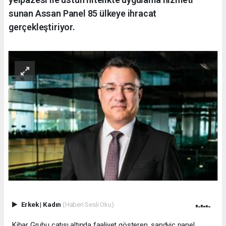
sunan Assan Panel 85 ülkeye ihracat
gerçekleştiriyor.
Erkek
|
Kadın
(Haberi Sesli Oku)
Kibar Grubu çatısı altında faaliyet gösteren, sandviç panel