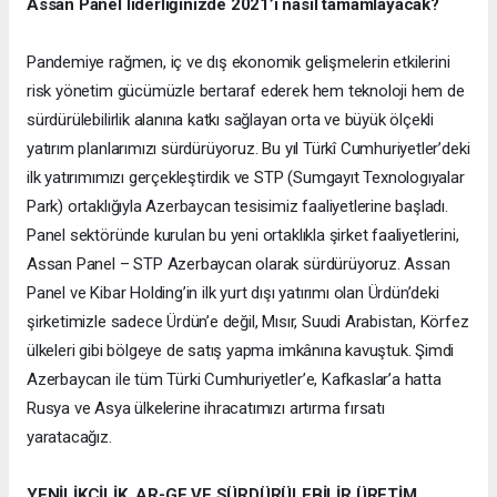
Assan Panel liderliğinizde 2021’i nasıl tamamlayacak?
Pandemiye rağmen, iç ve dış ekonomik gelişmelerin etkilerini
risk yönetim gücümüzle bertaraf ederek hem teknoloji hem de
sürdürülebilirlik alanına katkı sağlayan orta ve büyük ölçekli
yatırım planlarımızı sürdürüyoruz. Bu yıl Türkî Cumhuriyetler’deki
ilk yatırımımızı gerçekleştirdik ve STP (Sumgayıt Texnologıyalar
Park) ortaklığıyla Azerbaycan tesisimiz faaliyetlerine başladı.
Panel sektöründe kurulan bu yeni ortaklıkla şirket faaliyetlerini,
Assan Panel – STP Azerbaycan olarak sürdürüyoruz. Assan
Panel ve Kibar Holding’in ilk yurt dışı yatırımı olan Ürdün’deki
şirketimizle sadece Ürdün’e değil, Mısır, Suudi Arabistan, Körfez
ülkeleri gibi bölgeye de satış yapma imkânına kavuştuk. Şimdi
Azerbaycan ile tüm Türki Cumhuriyetler’e, Kafkaslar’a hatta
Rusya ve Asya ülkelerine ihracatımızı artırma fırsatı
yaratacağız.
YENİLİKÇİLİK, AR-GE VE SÜRDÜRÜLEBİLİR ÜRETİM