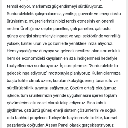
temsil ediyor, markamızı güçlendirmeyi sürdürüyoruz.
Sürdürülebilirlik çalışmalarımız, yenilikçi, güvenilir ve enerji dostu
ürünlerimiz, müşterilerimizin bizi tercih etmesinin en önemli
nedeni. Ürettiğimiz cephe panelleri, çatı panelleri, çatı üstü
güneş enerjisi sistemleriyle inşaat ve yapı sektöründe verimliliği
yüksek, kaliteli ürün ve çözümlerle yeniliklere imza atıyoruz.
Hem yaşadığımız dünyaya ve gelecek nesillere olan sorumluluk
hem de ekonomideki kayıpların en aza indirgenmesi hedefiyle
faaliyetlerimizi sürdürüyoruz. İş süreçlerimizi “Sürdürülebilir bir
gelecek inşa ediyoruz” mottosuyla planlıyoruz. Kullanıcılarımıza
başta kalite olmak üzere, kurulum kolaylığı, enerji tasarrufu ve
sürdürülebilirlik avantajı sağlıyoruz. Çözüm ortağı olduğumuz
işlerde, tüm ürünlerimizin yerinde uygulamasını içeren toplam
çözümlerimizi küresel olarak takip ediyoruz. Bina kabuk
giydirme, çatı üstü güneş enerji sistem çözümlerini ve soğuk
oda taahhüt projelerini Türkiye’de bayilerimizle birlikte, küresel
pazarlarda doğrudan Assan Panel olarak gerçekleştiriyoruz.