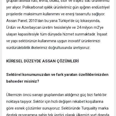
grupları altında rulo, levha, oluklu, stor ve trapez sac ürünlerimiz
yer alıyor. Polikarbonat ışıklık ürünlerimiz gün ışığının endüstriyel
projelerde maksimum kullanımını ve enerji tasarrufu sağlıyor.
Assan Panel; 2010’dan bu yana Türkiye’de üç lokasyonda,
Ürdün ve Azerbaycan üretim tesisleriyle ve 24 milyon m2’ye
ulaşan kapasitesiyle tüm dünyada hizmet sunmaktadır. İnşaat
ve yapı sektörünün kullanımına uygun inovatif ürünlerimizi
sürdürülebilirlik ilkelerimiz doğrultusunda üretiyoruz.
KÜRESEL DÜZEYDE ASSAN ÇÖZÜMLERİ
Sektörel konumunuzdan ve fark yaratan özelliklerinizden
bahseder misiniz?
Ülkemizin öncü sanayi gruplarından aldığımız güç bizi farklı bir
noktaya taşıyor. Sektör için hızlı değişen rekabet koşullarına
göre esnek çözümler sunuyoruz. Sektöründe Turquality marka
destek programına sahip tek üretici olarak ülkemizi yurt dışında