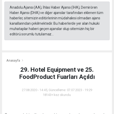
Anadolu Ajansı (AA), İhlas Haber Ajansı (İHA), Demirören
Haber Ajansı (DHA) ve diğer ajanslar tarafından eklenen tüm
haberler, sitemizin editörlerinin müdahalesi olmadan ajans
kanallarından çekilmektedir. Bu haberlerde yer alan hukuki
muhataplar haberi geçen ajanslar olup sitemizin hiç bir
editörü sorumlu tutulamaz...
Anasayfa
29. Hotel Equipment ve 25.
FoodProduct Fuarları Açıldı
27.08.2020 - 14:45, Güncelleme: 07.07.2023 - 19:29
18143+ kez okundu.