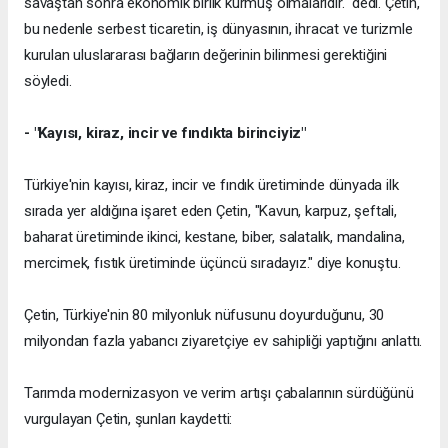
savaştan sonra ekonomik birlik kurmuş olmalarıdır." dedi. Çetin,
bu nedenle serbest ticaretin, iş dünyasının, ihracat ve turizmle
kurulan uluslararası bağların değerinin bilinmesi gerektiğini
söyledi.
- "Kayısı, kiraz, incir ve fındıkta birinciyiz"
Türkiye'nin kayısı, kiraz, incir ve fındık üretiminde dünyada ilk
sırada yer aldığına işaret eden Çetin, "Kavun, karpuz, şeftali,
baharat üretiminde ikinci, kestane, biber, salatalık, mandalina,
mercimek, fıstık üretiminde üçüncü sıradayız." diye konuştu.
Çetin, Türkiye'nin 80 milyonluk nüfusunu doyurduğunu, 30
milyondan fazla yabancı ziyaretçiye ev sahipliği yaptığını anlattı.
Tarımda modernizasyon ve verim artışı çabalarının sürdüğünü
vurgulayan Çetin, şunları kaydetti: