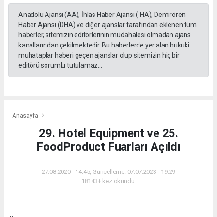
Anadolu Ajansı (AA), İhlas Haber Ajansı (İHA), Demirören
Haber Ajansı (DHA) ve diğer ajanslar tarafından eklenen tüm
haberler, sitemizin editörlerinin müdahalesi olmadan ajans
kanallarından çekilmektedir. Bu haberlerde yer alan hukuki
muhataplar haberi geçen ajanslar olup sitemizin hiç bir
editörü sorumlu tutulamaz...
Anasayfa
29. Hotel Equipment ve 25.
FoodProduct Fuarları Açıldı
27.08.2020 - 14:45, Güncelleme: 07.07.2023 - 19:29
18143+ kez okundu.