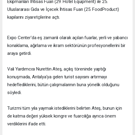
Ekipmanları İhtisas Fuarı (29. Hotel Equipment) ile 25.
Uluslararası Gıda ve İçecek İhtisas Fuarı (25. FoodProduct)
kapılarını ziyaretçilerine açtı.
Expo Center'da eş zamanlı olarak açılan fuarlar, yerli ve yabancı
konaklama, ağırlama ve ikram sektörünün profesyonellerini bir
araya getirdi.
Vali Yardımcısı Nurettin Ateş, açılış töreninde yaptığı
konuşmada, Antalya'ya gelen turist sayısını artırmayı
hedeflediklerini, bütün çalışmalarının buna yönelik olduğunu
söyledi.
Turizmi tüm yıla yaymak istediklerini belirten Ateş, bunun için
de katma değeri yüksek kongre ve fuarcılığa ayrıca önem
verdiklerini ifade etti.