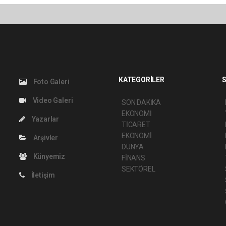
KATEGORİLER
S
Foto Galeri
Video Galeri
SON DAKİKA
EKONOMİ
Yazarlar
TİCARET
EKONOMİ
Arşivler
DÜNYA
Künyemiz
FİNANS
SEKTÖREL
İletişim