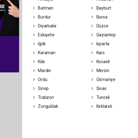
Batman
Bayburt
Burdur
Bursa
Diyarbakır
Düzce
Eskişehir
Gaziantep
Iğdır
Isparta
Karaman
Kars
Kilis
Kocaeli
Mardin
Mersin
Ordu
Osmaniye
Sinop
Sivas
Trabzon
Tunceli
Zonguldak
Kırklareli