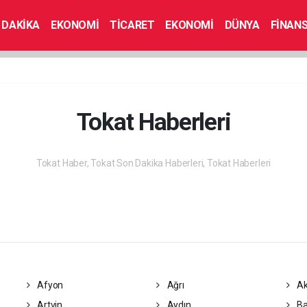
 DAKİKA
EKONOMİ
TİCARET
EKONOMİ
DÜNYA
FİNAN
Tokat Haberleri
Tokat Haber, Tokat Son Dakika Haberleri, Tokat Haberleri
Afyon
Ağrı
Ak
Artvin
Aydın
Ba