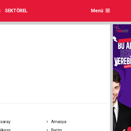
S
SEKTÖREL
Menü
saray
Amasya
lıkesir
Bartın