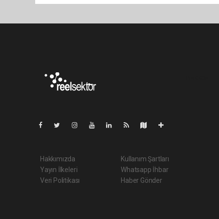
Pro-0.036
Hakkımızda
Kullanım Şartları
Yayın İlkeleri
Whatsapp İhbar
Veri Politikası
Haber Gönder