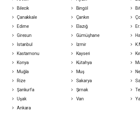
Bilecik
Bingöl
Bit
Çanakkale
Çankırı
Ç
Edirne
Elazığ
Er
Giresun
Gümüşhane
Ha
İstanbul
İzmir
K.
Kastamonu
Kayseri
Kı
Konya
Kütahya
Ma
Muğla
Muş
Ne
Rize
Sakarya
S
Şanlıurfa
Şırnak
Te
Uşak
Van
Ya
Ankara