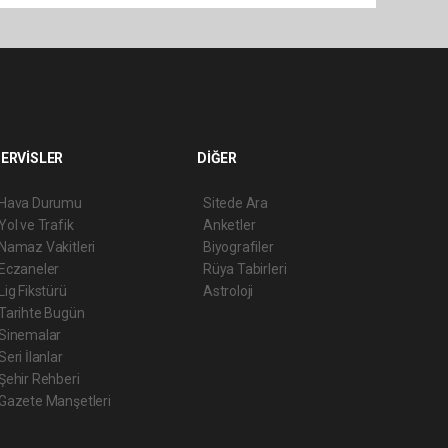
ERVİSLER
DİĞER
Hava Durumu
Sitede Ara
Yol ve Trafik
Anketler
Namaz Vakitleri
Biyografiler
Eczaneler
Rüya Tabirleri
Lig Fikstürü
Astroloji
Tarihte Bugün
Sinemalar
Seri İlanlar
Şehir Rehberi
Gazete Manşetleri