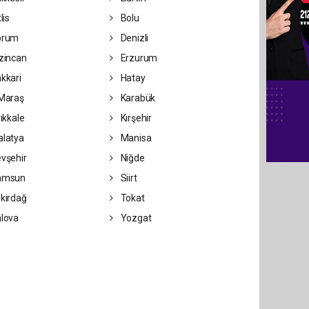
lis
Bolu
orum
Denizli
zincan
Erzurum
kkari
Hatay
Maraş
Karabük
rıkkale
Kırşehir
latya
Manisa
vşehir
Niğde
amsun
Siirt
kirdağ
Tokat
lova
Yozgat